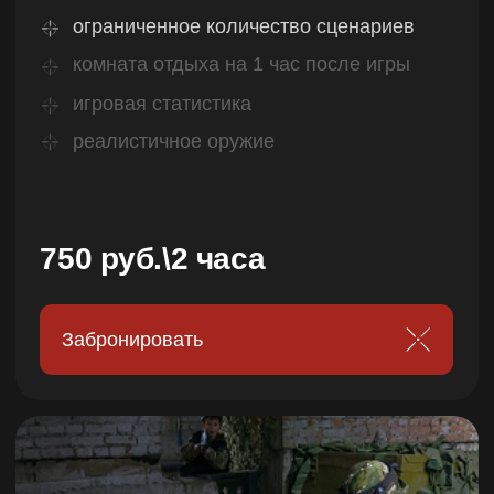
Простые понятные правила
Проверенные временем правила
сценариев, в которых разберутся как
взрослые так и самые юные
участники
Безопасное оружие
Используются инфракрасные лазерные
лучи, аналогичные пультам
от телевизора. Они абсолютно
безвредны и фиксируются только
сенсорами на игроках