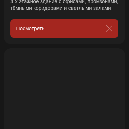
Забронировать
Стандартный
Идеально подходит для детских
праздников и тех, кто хочет
попробовать в первый раз
ПН-ВС
от 8 человек
инструктаж, защита
ограниченное количество сценариев
комната отдыха на 1 час после игры