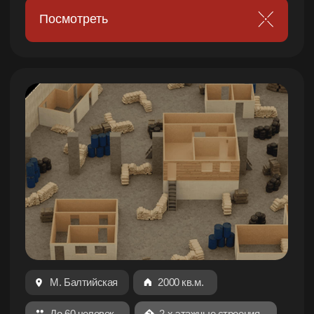
4-х этажное здание с офисами, промзонами,
тёмными коридорами и светлыми залами
Посмотреть
г. Пушкин
40 000 кв.м.
До 100 человек
Только летом
«Санаторий»
2 полноценные деревни со своими