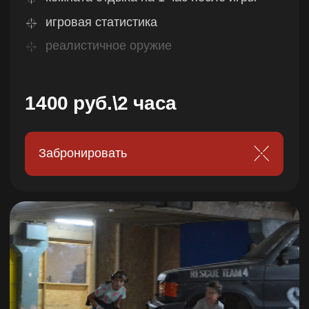
процесс, сопровождают выбывших игроков
и ведут учёт очков
Полигон без опасных зон
Ровные нескользкие покрытия,
обработанные деревянные конструкции.
Здесь не споткнуться и не пораниться
Прочные конструкции