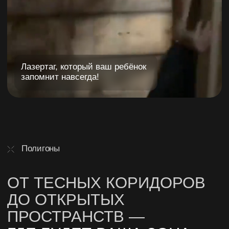
7 зданий, проходы, улицы и укрытия в
виде реальных автомобилей
Посмотреть
М. Октябрьская
3500 кв.м.
До 70 человек
Наблюдательная площадка
«Железнодорожная станция»