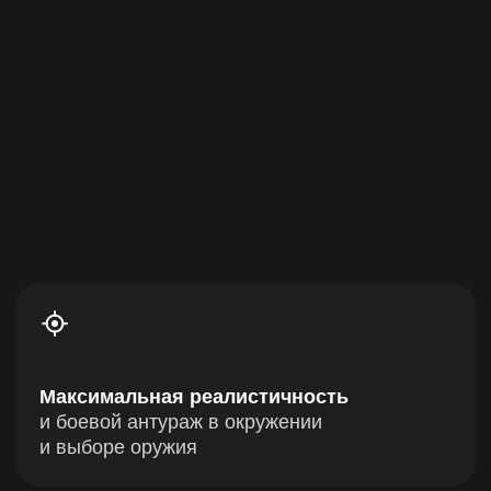
Максимальная реалистичность
и боевой антураж в окружении
и выборе оружия
Более 7 продуманных сценариев
для детей и взрослых
Бесплатная зона отдыха
на 1 час
после игры со столами, стульями,
микроволновкой