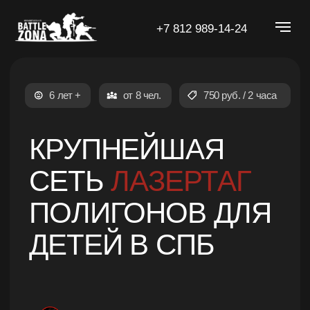
+7 812 989-14-24
6 лет +
от 8 чел.
750 руб. / 2 часа
КРУПНЕЙШАЯ
СЕТЬ
ЛАЗЕРТАГ
ПОЛИГОНОВ ДЛЯ
ДЕТЕЙ В СПБ
Battle Zona —
место,
где
видеоигра становится
реальностью
Подобрать удобный полигон