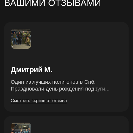
Мы не проводим
пейнтбол
Нет никакой краски на полу, стенах
и укрытиях. Нет риска
поскользнуться или испачкать обувь
или одежду
Оружие
РЕАЛИСТИЧНОЕ
ОРУЖИЕ
Интерактивные элементы —
Беспроводное
счетчик патронов
Безопасное
и индикатор зоровья
с ИК лучами