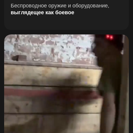
ГДЕ БУДЕТ ВАША ЗОНА
БИТВЫ?
Масштабы арен с разной планировкой,
атмосферой, укрытиями и сценариями —
выберите свои условия и уровень экшена
М. Октябрьская
2500 кв.м.
До 60 человек
Реальные автомобили
«Интерактивный город»