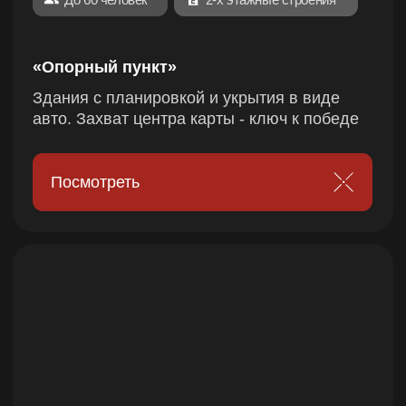
баррикадами, смотровыми вышками
Посмотреть
Для небольших групп продумано ограничения
зон, чтобы сделать бои более активными
и противники нашли друг друга
BATTLE ZONA — МЕСТО, ГДЕ
ВИДЕОИГРА СТАНОВИТСЯ
РЕАЛЬНОСТЬЮ
Собирайте друзей и почувствуйте себя героем
любимых экшн игр