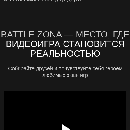
ПН-ВС
от 8 человек
инструктаж, защита
безлимит
смены сценариев
комната отдыха на 1 час после игры
игровая статистика
реалистичное оружие:
макеты АК, М4,
ВСС Винторез, AR, MP5, MP9 и др
2000 руб.\2 часа
Забронировать
Отзывы
ПРОВОДИМ 1700+ ИГР