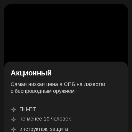
Екатерина
Сегодня праздновали день рождения
сына на площадке Балтийская иг
рой...
Cмотреть скриншот отзыва
Безопасность
БЕЗОПАСНОСТЬ ДЕТЕЙ —
АБСОЛЮТНЫЙ
ПРИОРИТЕТ!
9 уровней защиты, чтобы дети играли
с азартом, а родители — без тревоги