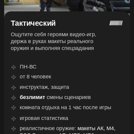
Игровые укрытия сделаны из усиленных
материалов, невозможно сломать,
передвинуть или разобрать
без специального оборудования
Максимальный контроль
за игрой
Продуманная планировка
позволяет инструкторам видеть
до 80% игровой зоны