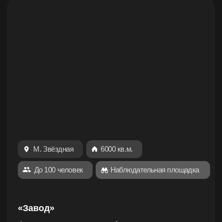
Акционный
Самая низкая цена в СПБ на лазертаг
с беспроводным оружием
ПН-ПТ
не менее 10 человек
инструктаж, защита
ограниченное количество сценариев
комната отдыха на 1 час после игры
игровая статистика
реалистичное оружие
750 руб.\2 часа